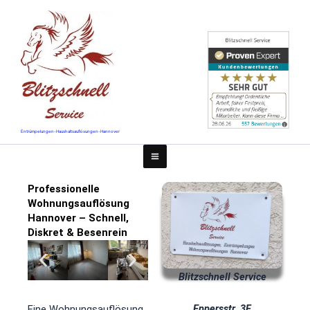
Zum
Inhalt
springen
Entrümpelungen-Haushaltsauflösungen-Hannover
Professionelle
Wohnungsauflösung
Hannover – Schnell,
Diskret & Besenrein
Blitzschnell Service
Eppersstr. 3F
Eine Wohnungsauflösung