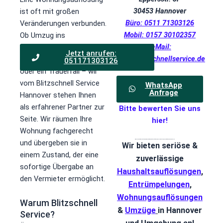
30453 Hannover
ist oft mit großen
Büro: 0511 71303126
Veränderungen verbunden.
Mobil: 0157 30102357
Ob Umzug ins
E-Mail:
Seniorenheim, eine
Jetzt anrufen:
info@blitzschnellservice.de
berufliche Veränderung
051171303126
oder ein Trauerfall – wir
vom Blitzschnell Service
WhatsApp
Anfrage
Hannover stehen Ihnen
als erfahrener Partner zur
Bitte bewerten Sie uns
Seite. Wir räumen Ihre
hier!
Wohnung fachgerecht
und übergeben sie in
Wir geben die Aufträge nicht an Fremdfirmen weiter. Vom ersten Kontakt bis zum besenreine Übargabe betreut Sie der Chef persönlich.
Wir bieten seriöse &
einem Zustand, der eine
zuverlässige
sofortige Übergabe an
Haushaltsauflösungen
,
den Vermieter ermöglicht.
Entrümpelungen
,
Wohnungsauflösungen
Warum Blitzschnell
&
Umzüge
in Hannover
Service?