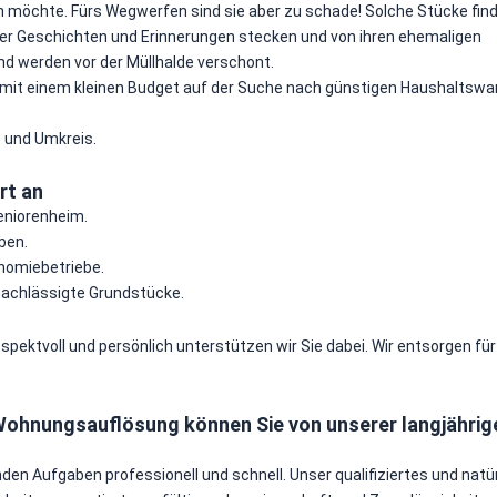
en möchte. Fürs Wegwerfen sind sie aber zu schade! Solche Stücke fin
oller Geschichten und Erinnerungen stecken und von ihren ehemaligen
nd werden vor der Müllhalde verschont.
r mit einem kleinen Budget auf der Suche nach günstigen Haushaltswa
n
und Umkreis.
rt an
niorenheim.
ben.
onomiebetriebe.
nachlässigte Grundstücke.
espektvoll und persönlich unterstützen wir Sie dabei. Wir entsorgen für 
ohnungsauflösung können Sie von unserer langjährig
nden Aufgaben professionell und schnell. Unser qualifiziertes und natür