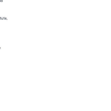
nd
tute,
e