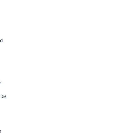
nd
e
 Die
b