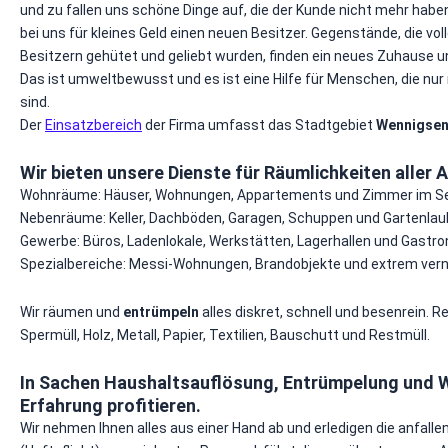
und zu fallen uns schöne Dinge auf, die der Kunde nicht mehr hab
bei uns für kleines Geld einen neuen Besitzer. Gegenstände, die v
Besitzern gehütet und geliebt wurden, finden ein neues Zuhause u
Das ist umweltbewusst und es ist eine Hilfe für Menschen, die nu
sind.
Der
Einsatzbereich
der Firma umfasst das Stadtgebiet
Wennigse
Wir bieten unsere Dienste für Räumlichkeiten aller A
Wohnräume: Häuser, Wohnungen, Appartements und Zimmer im Se
Nebenräume: Keller, Dachböden, Garagen, Schuppen und Gartenlau
Gewerbe: Büros, Ladenlokale, Werkstätten, Lagerhallen und Gastr
Spezialbereiche: Messi-Wohnungen, Brandobjekte und extrem ver
Wir räumen und
entrümpeln
alles diskret, schnell und besenrein. R
Spermüll, Holz, Metall, Papier, Textilien, Bauschutt und Restmüll.
In Sachen Haushaltsauflösung, Entrümpelung und W
Erfahrung profitieren.
Wir nehmen Ihnen alles aus einer Hand ab und erledigen die anfalle