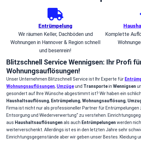
Entrümpelung
Hausha
Wir räumen Keller, Dachböden und
Komplette Aufl
Wohnungen in Hannover & Region schnell
Wohnungen
und besenrein!
Blitzschnell Service Wennigsen: Ihr Profi 
Wohnungsauflösungen!
Unser Unternehmen Blitzschnell Service ist Ihr Experte für
Entrüm
Wohnungsauflösungen
,
Umzüge
und
Transporte
in
Wennigsen
un
gesondert auf Ihre Wünsche abgestimmt ist? Wir haben ein schli
Haushaltsauflösung
,
Entrümpelung
,
Wohnungsauflösung
,
Umzu
Firma ist nicht nur als professioneller Partner für Entrümpelunge
Entsorgung und Wiederverwertung“ zu verstehen. Einrichtungsge
aus
Haushaltsauflösungen
als auch
Entrümpelungen
werden nich
weiterverschenkt. Allerdings ist es in den letzten Jahre sehr sch
Einrichtungsgegenstände aber wir geben unser Bestes. Kleidung 