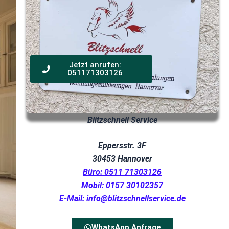
Jetzt anrufen:
051171303126
Blitzschnell Service
Eppersstr. 3F
30453 Hannover
Büro: 0511 71303126
Mobil: 0157 30102357
E-Mail: info@blitzschnellservice.de
WhatsApp Anfrage