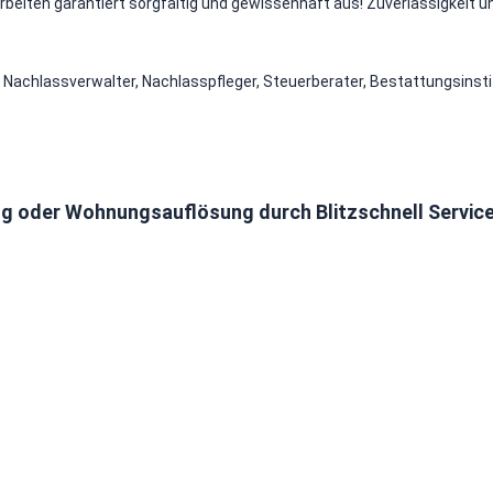
Arbeiten garantiert sorgfältig und gewissenhaft aus! Zuverlässigkeit u
 Nachlassverwalter, Nachlasspfleger, Steuerberater, Bestattungsinsti
ng oder Wohnungsauflösung durch Blitzschnell Servic