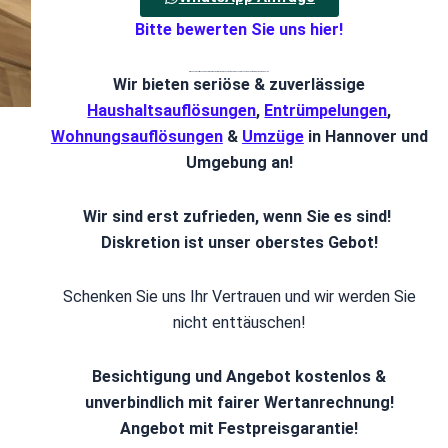
Bitte bewerten Sie uns hier!
Wir geben die Aufträge nicht an Fremdfirmen weiter. Vom ersten Kontakt bis zum besenreine Übargabe betreut Sie der Chef persönlich.
Wir bieten seriöse & zuverlässige
Haushaltsauflösungen
,
Entrümpelungen
,
Wohnungsauflösungen
&
Umzüge
in Hannover und
Umgebung an!
Wir sind erst zufrieden, wenn Sie es sind!
Diskretion ist unser oberstes Gebot!
Schenken Sie uns Ihr Vertrauen und wir werden Sie
nicht enttäuschen!
Besichtigung und Angebot kostenlos &
unverbindlich mit fairer Wertanrechnung!
Angebot mit Festpreisgarantie!