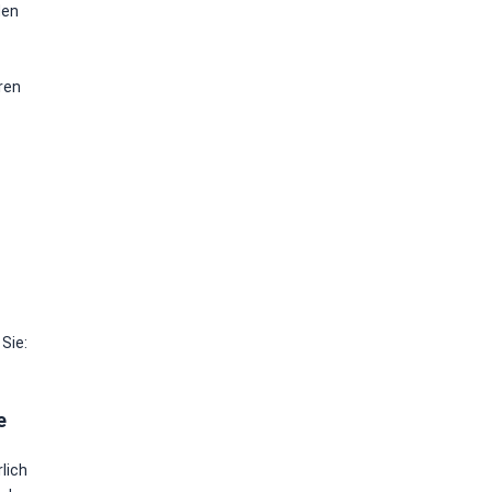
den
ren
Sie:
e
lich