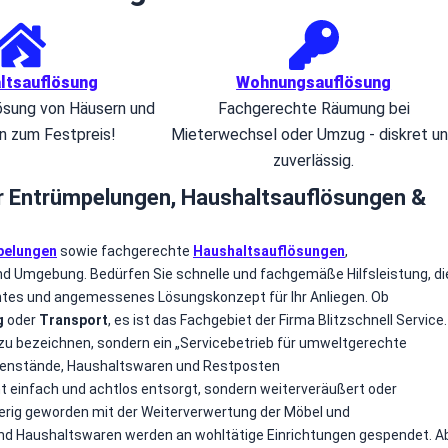
ltsauflösung
Wohnungsauflösung
ösung von Häusern und
Fachgerechte Räumung bei
 zum Festpreis!
Mieterwechsel oder Umzug - diskret u
zuverlässig.
für Entrümpelungen, Haushaltsauflösungen &
pelungen
sowie fachgerechte
Haushaltsauflösungen
,
d Umgebung. Bedürfen Sie schnelle und fachgemäße Hilfsleistung, di
chtes und angemessenes Lösungskonzept für Ihr Anliegen. Ob
g
oder
Transport
, es ist das Fachgebiet der Firma Blitzschnell Service.
n zu bezeichnen, sondern ein „Servicebetrieb für umweltgerechte
genstände, Haushaltswaren und Restposten
t einfach und achtlos entsorgt, sondern weiterveräußert oder
wierig geworden mit der Weiterverwertung der Möbel und
und Haushaltswaren werden an wohltätige Einrichtungen gespendet. A