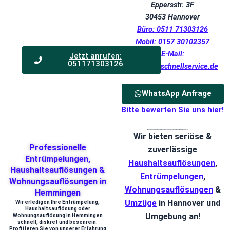
Eppersstr. 3F
30453 Hannover
Büro: 0511 71303126
Mobil: 0157 30102357
E-Mail:
Jetzt anrufen:
051171303126
info@blitzschnellservice.de
WhatsApp Anfrage
Bitte bewerten Sie uns hier!
Wir geben die Aufträge nicht an Fremdfirmen weiter. Vom ersten Kontakt bis zum besenreine Übargabe betreut Sie der Chef persönlich.
Wir bieten seriöse &
Professionelle
zuverlässige
Entrümpelungen,
Haushaltsauflösungen
,
Haushaltsauflösungen &
Entrümpelungen
,
Wohnungsauflösungen in
Wohnungsauflösungen
&
Hemmingen
Umzüge
in Hannover und
Wir erledigen Ihre Entrümpelung,
Haushaltsauflösung oder
Umgebung an!
Wohnungsauflösung in Hemmingen
schnell, diskret und besenrein.
Profitieren Sie von unserer Erfahrung